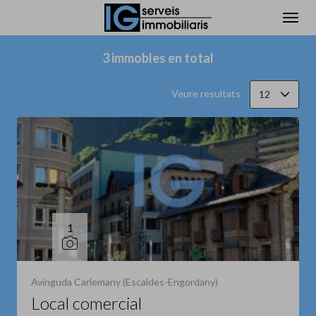
Filtrar
Ordena
3 immobles en total
Veure resultats
12
1
Avinguda Carlemany (Escaldes-Engordany)
Local comercial