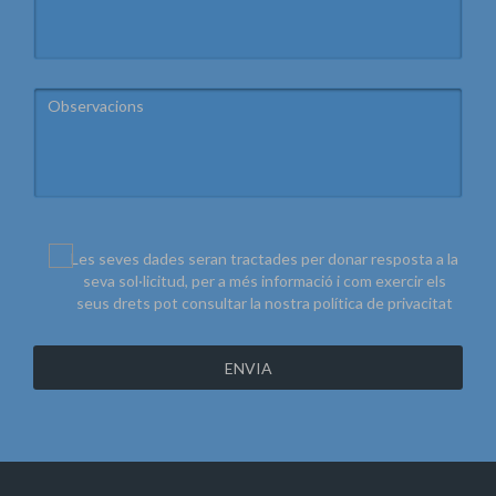
Les seves dades seran tractades per donar resposta a la
seva sol·licitud, per a més informació i com exercir els
seus drets pot consultar la nostra
política de privacitat
ENVIA