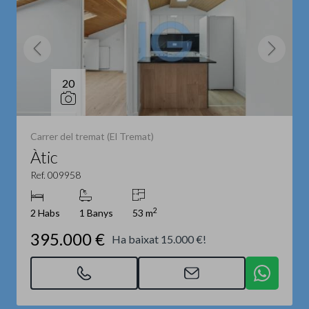
20
Carrer del tremat (El Tremat)
Àtic
Ref. 009958
2
2 Habs
1 Banys
53 m
395.000 €
Ha baixat 15.000 €!