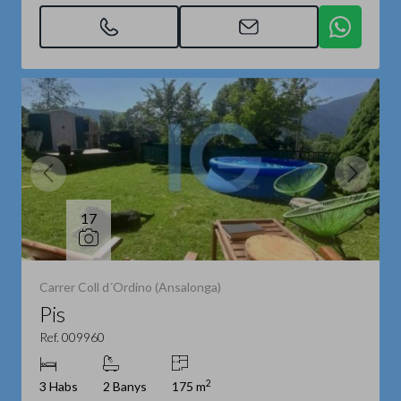
17
Carrer Coll d´Ordino (Ansalonga)
Pis
Ref. 009960
2
3 Habs
2 Banys
175 m