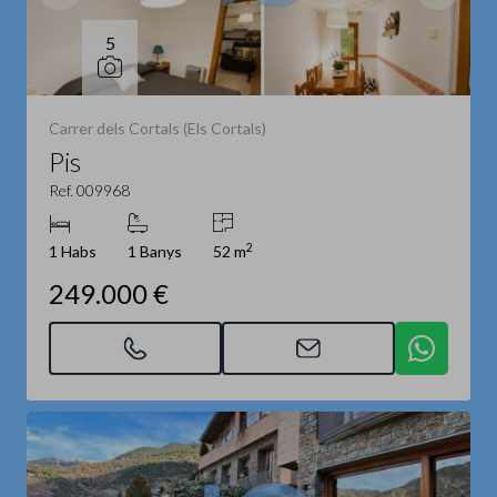
5
Carrer dels Cortals (Els Cortals)
Pis
Ref. 009968
2
1 Habs
1 Banys
52 m
249.000 €