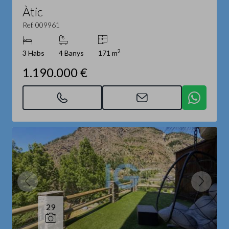
Àtic
Ref. 009961
2
3 Habs
4 Banys
171 m
1.190.000 €
29