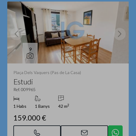
9
Plaça Dels Vaquers (Pas de La Casa)
Estudi
Ref. 009965
2
1 Habs
1 Banys
42 m
159.000 €