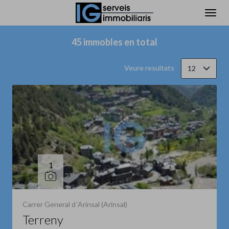
Filtrar
Ordena
45 immobles en total
Veure resultats
12
1
Carrer General d´Arinsal (Arinsal)
Terreny