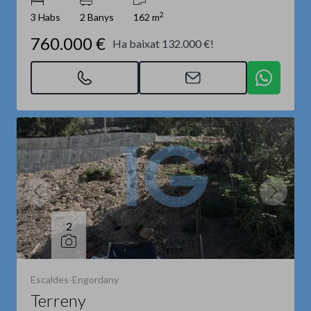
2
3 Habs
2 Banys
162 m
760.000 €
Ha baixat 132.000 €!
2
Escaldes-Engordany
Terreny