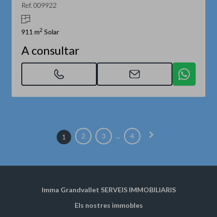
Ref. 009922
2
911 m
Solar
A consultar
chevron_right
...
2
3
4
1
Imma Grandvallet SERVEIS IMMOBILIARIS
Els nostres immobles