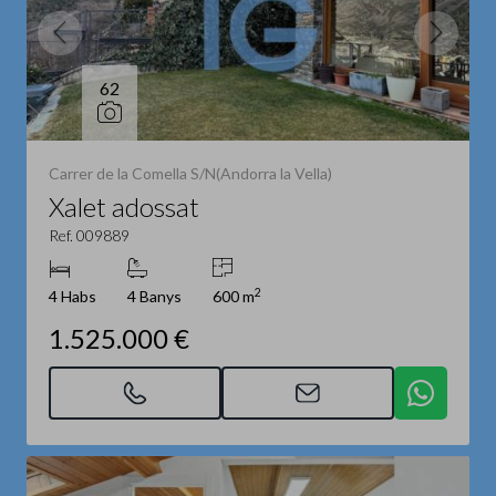
62
Carrer de la Comella S/N(Andorra la Vella)
Xalet adossat
Ref. 009889
2
4 Habs
4 Banys
600 m
1.525.000 €