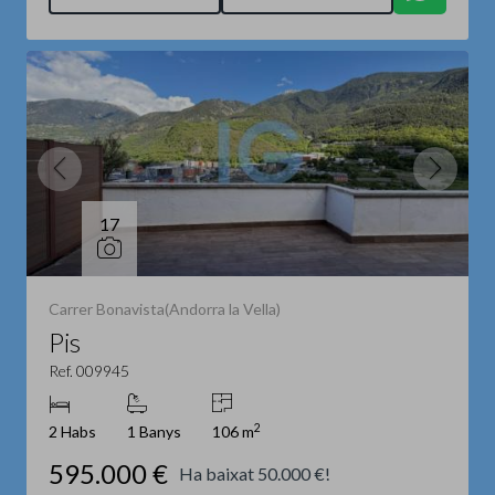
17
Carrer Bonavista(Andorra la Vella)
Pis
Ref. 009945
2
2 Habs
1 Banys
106 m
595.000 €
Ha baixat 50.000 €!