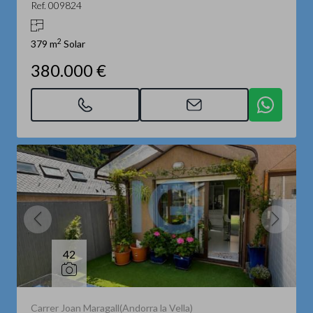
Ref. 009824
2
379 m
Solar
380.000 €
42
Carrer Joan Maragall(Andorra la Vella)