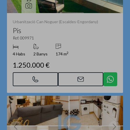
Urbanització Can Noguer (Escaldes-Engordany)
Pis
Ref. 009971
2
4 Habs
2 Banys
174 m
1.250.000 €