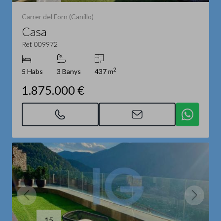
Carrer del Forn (Canillo)
Casa
Ref. 009972
2
5 Habs
3 Banys
437 m
1.875.000 €
15